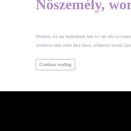
Nőszemély, wom
Women, we are individuals but we are also a commun
whatever skin color they have, whatever social cla
Continue reading