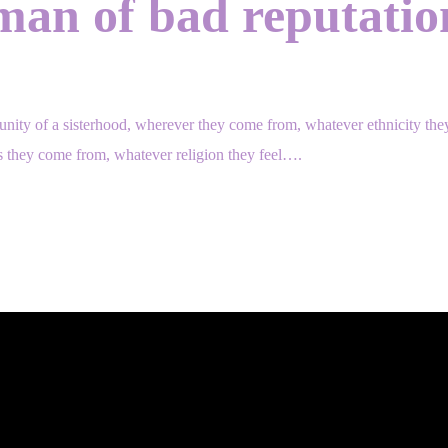
an of bad reputatio
ity of a sisterhood, wherever they come from, whatever ethnicity they
ss they come from, whatever religion they feel….