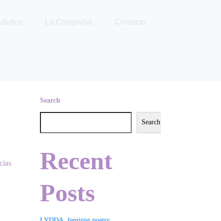
dultos
La Compañia
Contacto
Search
Search
Recent
cias
Posts
LYDDA, feminist poetry.